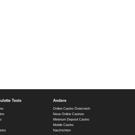
ulette Tests
Andere
no
Online Casino Österreich
ino
Neue Online Casinos
o
Minimum Deposit Casino
Mobile Casino
sino
Nachrichten