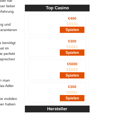
 Man hat
an lieber
Top Casino
Erfahrung
€400
ing und
Spielen
garantieren
€300
s benötigt
mat im
Spielen
e perfekt
rsprechen
€5000
Spielen
nn man
das Adler
€300
Spielen
die mobilen
cher haben
Hersteller