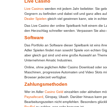
Live Casino
Live Casinos
werden mit jedem Jahr beliebter. Sie ge
Gegnern zu befinden und dabei voll und ganz alles au
Dealer Spielen
gleich viel gewinnen kann, wie in echte
Das Live Casino der online Spielbank holt einem die
den Herzschlag schneller werden. Verpassen Sie also 
Software
Das Portfolio an Software dieser Spielbank ist eins ihr
Adler Spielen findet man sowohl Spiele von echten Gig
aber gleich gut sind und eine große Auswahl an The
Unternehmen Amatic Industries.
Online, ohne jeglichen Adler Casino Download oder s
Maschinen, progressive Automaten und Video Slots mit 
Browser jederzeit verfügbar.
Zahlungsmethoden
Wer im Adler
Casino Geld
einzahlen oder abheben möc
Paysafecard
, Giropay, Ukash. Darüber hinaus kann p
Bearbeitungszeiten nicht empfehlen. Besonders glückli
PayPal
zu zahlen, was sehr bequem ist.