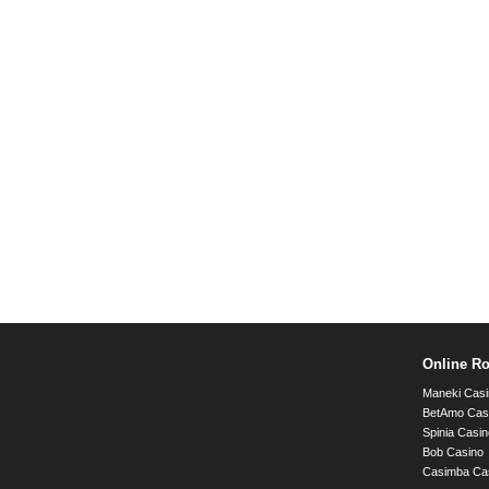
Online Ro
Maneki Casi
BetAmo Cas
Spinia Casin
Bob Casino
Casimba Ca