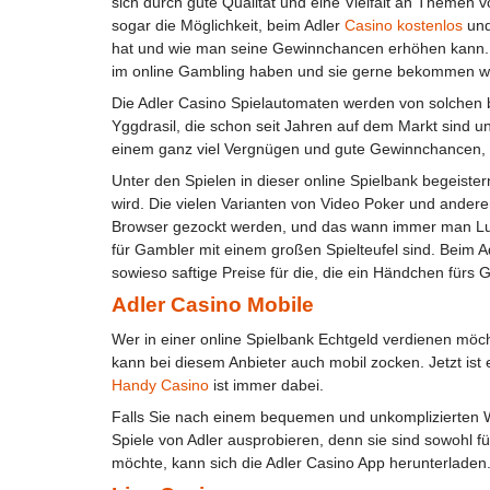
sich durch gute Qualität und eine Vielfalt an Themen
sogar die Möglichkeit, beim Adler
Casino kostenlos
und
hat und wie man seine Gewinnchancen erhöhen kann. Di
im online Gambling haben und sie gerne bekommen w
Die Adler Casino Spielautomaten werden von solchen
Yggdrasil, die schon seit Jahren auf dem Markt sind u
einem ganz viel Vergnügen und gute Gewinnchancen, und
Unter den Spielen in dieser online Spielbank begeiste
wird. Die vielen Varianten von Video Poker und andere
Browser gezockt werden, und das wann immer man Lust 
für Gambler mit einem großen Spielteufel sind. Beim A
sowieso saftige Preise für die, die ein Händchen fürs
Adler Casino Mobile
Wer in einer online Spielbank Echtgeld verdienen möc
kann bei diesem Anbieter auch mobil zocken. Jetzt ist 
Handy Casino
ist immer dabei.
Falls Sie nach einem bequemen und unkomplizierten We
Spiele von Adler ausprobieren, denn sie sind sowohl f
möchte, kann sich die Adler Casino App herunterladen