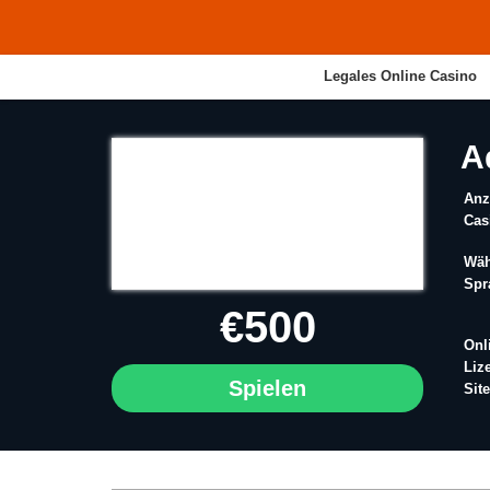
Legales Online Casino
A
Anz
Cas
Wäh
Spr
€500
Onl
Liz
Spielen
Sit