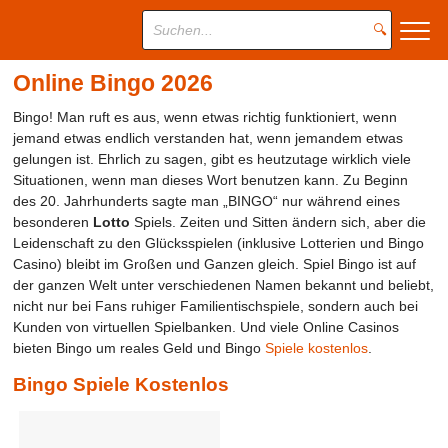
🔍
Online Bingo 2026
Bingo! Man ruft es aus, wenn etwas richtig funktioniert, wenn
jemand etwas endlich verstanden hat, wenn jemandem etwas
gelungen ist. Ehrlich zu sagen, gibt es heutzutage wirklich viele
Situationen, wenn man dieses Wort benutzen kann. Zu Beginn
des 20. Jahrhunderts sagte man „BINGO“ nur während eines
besonderen
Lotto
Spiels. Zeiten und Sitten ändern sich, aber die
Leidenschaft zu den Glücksspielen (inklusive Lotterien und Bingo
Casino) bleibt im Großen und Ganzen gleich. Spiel Bingo ist auf
der ganzen Welt unter verschiedenen Namen bekannt und beliebt,
nicht nur bei Fans ruhiger Familientischspiele, sondern auch bei
Kunden von virtuellen Spielbanken. Und viele Online Casinos
bieten Bingo um reales Geld und Bingo
Spiele kostenlos
.
Bingo Spiele Kostenlos