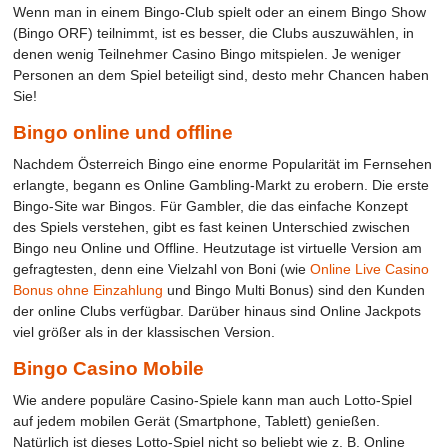
Wenn man in einem Bingo-Club spielt oder an einem Bingo Show
(Bingo ORF) teilnimmt, ist es besser, die Clubs auszuwählen, in
denen wenig Teilnehmer Casino Bingo mitspielen. Je weniger
Personen an dem Spiel beteiligt sind, desto mehr Chancen haben
Sie!
Bingo online und offline
Nachdem Österreich Bingo eine enorme Popularität im Fernsehen
erlangte, begann es Online Gambling-Markt zu erobern. Die erste
Bingo-Site war Bingos. Für Gambler, die das einfache Konzept
des Spiels verstehen, gibt es fast keinen Unterschied zwischen
Bingo neu Online und Offline. Heutzutage ist virtuelle Version am
gefragtesten, denn eine Vielzahl von Boni (wie
Online Live Casino
Bonus ohne Einzahlung
und Bingo Multi Bonus) sind den Kunden
der online Clubs verfügbar. Darüber hinaus sind Online Jackpots
viel größer als in der klassischen Version.
Bingo
Casino Mobile
Wie andere populäre Casino-Spiele kann man auch Lotto-Spiel
auf jedem mobilen Gerät (Smartphone, Tablett) genießen.
Natürlich ist dieses Lotto-Spiel nicht so beliebt wie z. B. Online