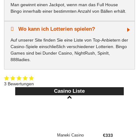
Man gewinnt einen Jackpot, wenn man das Full House
Bingo innerhalb einer bestimmten Anzahl von Bällen erhält.
Wo kann ich Lotterien spielen?
Auf unserer Site finden Sie eine Liste von Top-Anbietern der
Casino-Spiele einschließlich verschiedener Lotterien. Bingo
Games sind bei Dunder Casino, NightRush, SpinIt,
888ladies.
3
Bewertungen
Casino Liste
€333
Maneki Casino