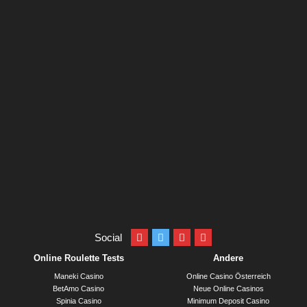
Social
Online Roulette Tests
Andere
Maneki Casino
Online Casino Österreich
BetAmo Casino
Neue Online Casinos
Spinia Casino
Minimum Deposit Casino