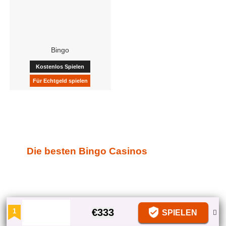
Bingo
Kostenlos Spielen
Für Echtgeld spielen
Die besten Bingo Casinos
€333
1
SPIELEN