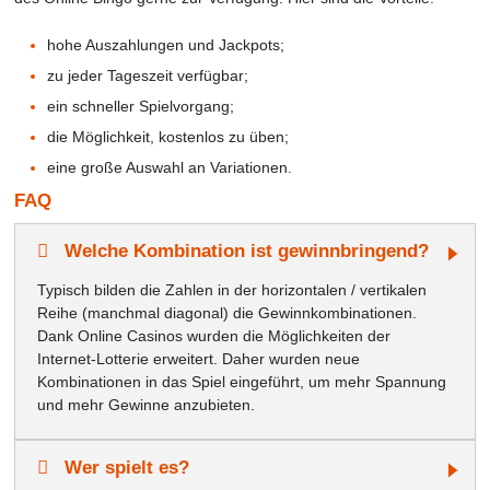
hohe Auszahlungen und Jackpots;
zu jeder Tageszeit verfügbar;
ein schneller Spielvorgang;
die Möglichkeit, kostenlos zu üben;
eine große Auswahl an Variationen.
FAQ
Welche Kombination ist gewinnbringend?
Typisch bilden die Zahlen in der horizontalen / vertikalen
Reihe (manchmal diagonal) die Gewinnkombinationen.
Dank Online Casinos wurden die Möglichkeiten der
Internet-Lotterie erweitert. Daher wurden neue
Kombinationen in das Spiel eingeführt, um mehr Spannung
und mehr Gewinne anzubieten.
Wer spielt es?