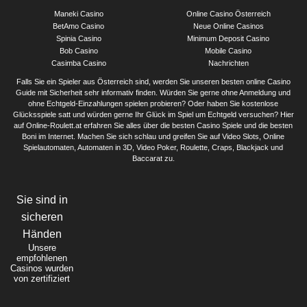
Maneki Casino
Online Casino Österreich
BetAmo Casino
Neue Online Casinos
Spinia Casino
Minimum Deposit Casino
Bob Casino
Mobile Casino
Casimba Casino
Nachrichten
Falls Sie ein Spieler aus Österreich sind, werden Sie unseren besten online Casino
Guide mit Sicherheit sehr informativ finden. Würden Sie gerne ohne Anmeldung und
ohne Echtgeld-Einzahlungen spielen probieren? Oder haben Sie kostenlose
Glücksspiele satt und würden gerne Ihr Glück im Spiel um Echtgeld versuchen? Hier
auf Online-Roulett.at erfahren Sie alles über die besten Casino Spiele und die besten
Boni im Internet. Machen Sie sich schlau und greifen Sie auf Video Slots, Online
Spielautomaten, Automaten in 3D, Video Poker, Roulette, Craps, Blackjack und
Baccarat zu.
Sie sind in
sicheren
Händen
Unsere
empfohlenen
Casinos wurden
von zertifiziert