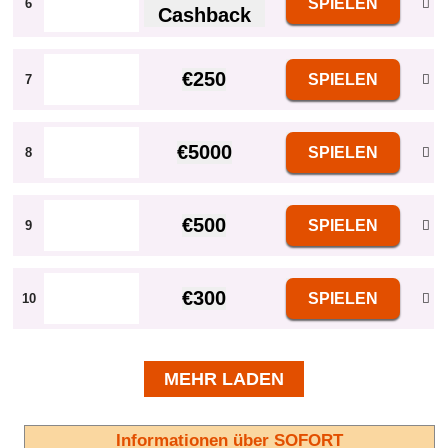
SPIELEN
6
Cashback
€250
SPIELEN
7
€5000
SPIELEN
8
€500
SPIELEN
9
€300
SPIELEN
10
MEHR LADEN
Informationen über SOFORT