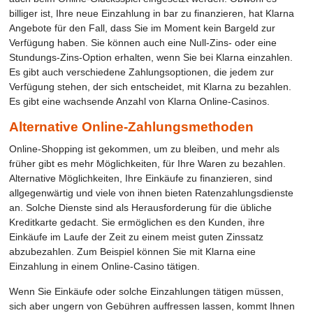
billiger ist, Ihre neue Einzahlung in bar zu finanzieren, hat Klarna
Angebote für den Fall, dass Sie im Moment kein Bargeld zur
Verfügung haben. Sie können auch eine Null-Zins- oder eine
Stundungs-Zins-Option erhalten, wenn Sie bei Klarna einzahlen.
Es gibt auch verschiedene Zahlungsoptionen, die jedem zur
Verfügung stehen, der sich entscheidet, mit Klarna zu bezahlen.
Es gibt eine wachsende Anzahl von Klarna Online-Casinos.
Alternative Online-Zahlungsmethoden
Online-Shopping ist gekommen, um zu bleiben, und mehr als
früher gibt es mehr Möglichkeiten, für Ihre Waren zu bezahlen.
Alternative Möglichkeiten, Ihre Einkäufe zu finanzieren, sind
allgegenwärtig und viele von ihnen bieten Ratenzahlungsdienste
an. Solche Dienste sind als Herausforderung für die übliche
Kreditkarte gedacht. Sie ermöglichen es den Kunden, ihre
Einkäufe im Laufe der Zeit zu einem meist guten Zinssatz
abzubezahlen. Zum Beispiel können Sie mit Klarna eine
Einzahlung in einem Online-Casino tätigen.
Wenn Sie Einkäufe oder solche Einzahlungen tätigen müssen,
sich aber ungern von Gebühren auffressen lassen, kommt Ihnen