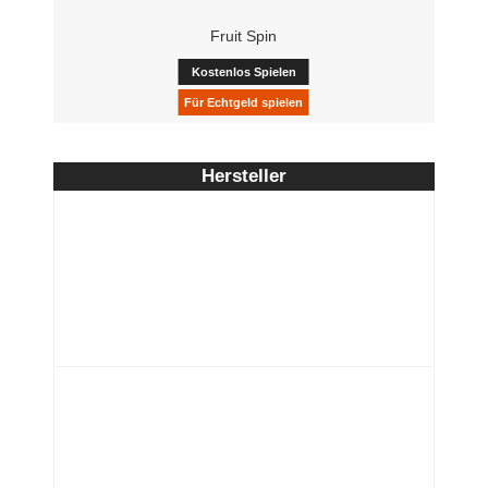
Fruit Spin
Kostenlos Spielen
Für Echtgeld spielen
Hersteller