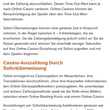
und die Zahlung abzuschließen. Dieser Time-Out-Wert kann je
nach Online-Casino variieren. Online-Casinos können die
Benachrichtigung der Spieler über den Time-Out-Wert
übernehmen.
Sofort-Überweisungen können eine gewisse Zeit in Anspruch
nehmen, in der Regel zwischen 0 – 4 Arbeitstagen, bis sie
erscheinen. Da die Zahlungsbestätigung jedoch sofort an Sie als
Nutzer gesendet wird, können Sie innerhalb weniger Sekunden
auf Ihre Online-Casino-Einzahlung mit Sofort zugreifen und mit
dem Spielen beginnen.
Casino-Auszahlung Durch
Sofortüberweisung
Sofort ermöglicht es Casinospielern im Wesentlichen, ihre
Transaktionen durchzuführen, ohne ihre finanziellen Informationen
den Online-Glücksspielbetreibern preiszugeben. Als zuverlässige
und sichere Zahlungsmethode spielt sie die Rolle eines Mittlers
zwischen einem Online-Banking-Konto und einem Online-Casino.
Auszahlungen per Sofortüberweisung funktionieren genauso wie