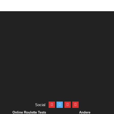
Social
Online Roulette Tests
Andere