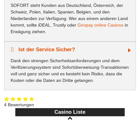
SOFORT steht Kunden aus Deutschland, Österreich, der
Schweiz, Polen, Italien, Spanien, Belgien, und den
Niederlanden zur Verfügung. Wer aus einem anderen Land
kommt, sollte iDEAL, Trustly oder
Giropay online Casinos
in
Erwägung ziehen.
Ist der Service Sicher?
Dank den strengen Sicherheitsanforderungen und dem
Verifizierungssystem sind Sofortüberweisung-Transaktionen
voll und ganz sicher und es besteht kein Risiko, dass die
Kosten oder die Daten an Dritte gelangen.
4
Bewertungen
Casino Liste