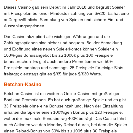
Dieses Casino gab sein Debüt im Jahr 2018 und begrüßt Spieler
mit Freispielen bei einer Mindesteinzahlung von $/€20. Es hat eine
außergewöhnliche Sammlung von Spielen und sichere Ein- und
Auszahlungsoptionen.
Das Casino akzeptiert alle wichtigen Währungen und die
Zahlungsoptionen sind sicher und bequem. Bei der Anmeldung
und Eröffnung eines neuen Spielerkontos können Spieler ein
100%iges Bonusangebot bis zu 1000€ plus 100 Freispiele
beanspruchen. Es gibt auch andere Promotionen wie 50%
Freispiele montags und samstags; 25 Freispiele für einige Slots
freitags; dienstags gibt es $/€5 für jede $/€30 Wette.
Betchan-Kasino
Betchan Casino ist ein weiteres Online-Casino mit großartigen
Boni und Promotionen. Es hat auch großartige Spiele und es gibt
33 Freispiele ohne eine Bonuseinzahlung. Nach der Einzahlung
erhalten die Spieler einen 100%igen Bonus plus 120 Freispiele,
wobei der maximale Bonusbetrag 400€ beträgt. Das Casino führt
auch Aktionen wie den Monday Reload durch, bei dem die Spieler
einen Reload-Bonus von 50% bis zu 100€ plus 30 Freispiele