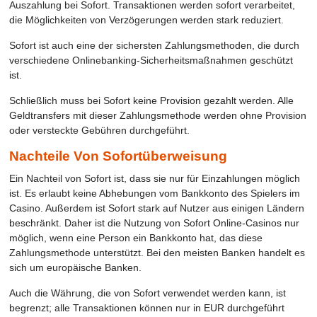
Auszahlung bei Sofort. Transaktionen werden sofort verarbeitet,
die Möglichkeiten von Verzögerungen werden stark reduziert.
Sofort ist auch eine der sichersten Zahlungsmethoden, die durch
verschiedene Onlinebanking-Sicherheitsmaßnahmen geschützt
ist.
Schließlich muss bei Sofort keine Provision gezahlt werden. Alle
Geldtransfers mit dieser Zahlungsmethode werden ohne Provision
oder versteckte Gebühren durchgeführt.
Nachteile Von Sofortüberweisung
Ein Nachteil von Sofort ist, dass sie nur für Einzahlungen möglich
ist. Es erlaubt keine Abhebungen vom Bankkonto des Spielers im
Casino. Außerdem ist Sofort stark auf Nutzer aus einigen Ländern
beschränkt. Daher ist die Nutzung von Sofort Online-Casinos nur
möglich, wenn eine Person ein Bankkonto hat, das diese
Zahlungsmethode unterstützt. Bei den meisten Banken handelt es
sich um europäische Banken.
Auch die Währung, die von Sofort verwendet werden kann, ist
begrenzt; alle Transaktionen können nur in EUR durchgeführt