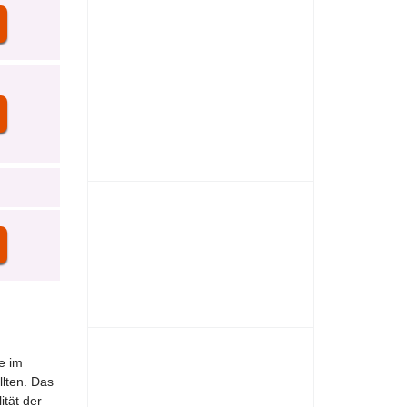
e im
llten. Das
ität der