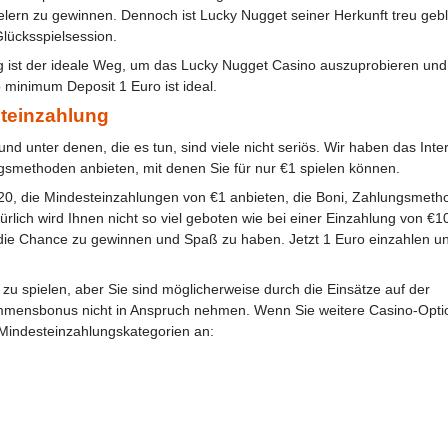
lern zu gewinnen. Dennoch ist Lucky Nugget seiner Herkunft treu gebl
lücksspielsession.
g ist der ideale Weg, um das Lucky Nugget Casino auszuprobieren und
 minimum Deposit 1 Euro ist ideal.
steinzahlung
und unter denen, die es tun, sind viele nicht seriös. Wir haben das Inte
ngsmethoden anbieten, mit denen Sie für nur €1 spielen können.
20, die Mindesteinzahlungen von €1 anbieten, die Boni, Zahlungsmet
lich wird Ihnen nicht so viel geboten wie bei einer Einzahlung von €1
 die Chance zu gewinnen und Spaß zu haben. Jetzt 1 Euro einzahlen 
 zu spielen, aber Sie sind möglicherweise durch die Einsätze auf der
mmensbonus nicht in Anspruch nehmen. Wenn Sie weitere Casino-Opt
Mindesteinzahlungskategorien an: