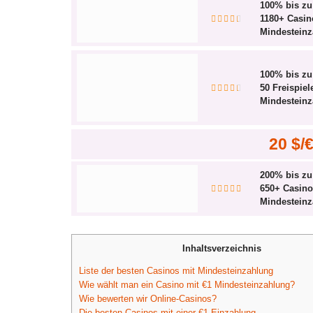
100% bis zu
1180+ Casin
Mindesteinz
100% bis zu
50 Freispiel
Mindesteinz
20 $/
200% bis zu
650+ Casino
Mindesteinz
Inhaltsverzeichnis
Liste der besten Casinos mit Mindesteinzahlung
Wie wählt man ein Casino mit €1 Mindesteinzahlung?
Wie bewerten wir Online-Casinos?
Die besten Casinos mit einer €1 Einzahlung