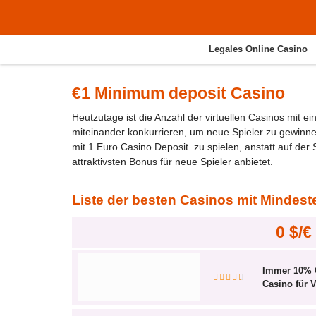
Legales Online Casino
€1 Minimum deposit Casino
Heutzutage ist die Anzahl der virtuellen Casinos mit
miteinander konkurrieren, um neue Spieler zu gewinne
mit 1 Euro Casino Deposit zu spielen, anstatt auf der
attraktivsten Bonus für neue Spieler anbietet.
Wenn ein Casino Deposit 1 Euro bessere Promotionen un
anmelden und spielen. Ein Bonustyp, der dafür bekannt
Liste der besten Casinos mit Mindest
Casino. Es ist jedoch bekannt, dass er sehr schwer zu f
können und worauf Sie achten müssen.
0 $/€
Immer 10% 
Casino für V