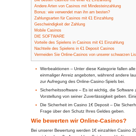
Andere Arten von Casinos mit Mindesteinzahlung
Bonus: wie verwendet man ihn am besten?
Zahlungsarten für Casinos mit €1 Einzahlung
Geschwindigkeit der Zahlung
Mobile Casinos
DIE SOFTWARE
Vorteile des Spielens in Casinos mit €1 Einzahlung
Nachteile des Spielens in €1 Deposit Casinos
Vermeiden Sie Online-Casinos von unserer schwarzen Lis
Werbeaktionen – Unter diese Kategorie fallen all
einmaliger Anreiz angeboten, während andere lauf
zur Aufregung des Online-Casino-Spiels bei.
Sicherheitssoftware – Es ist wichtig, die Softwar
Vorstellung von seiner Zuverlässigkeit geben. Ei
Die Sicherheit im Casino 1€ Deposit – Die Sich
Frage über den Schutz Ihres Geldes geben.
Wie bewerten wir Online-Casinos?
Bei unserer Bewertung werden 1€ einzahlen Casino 201