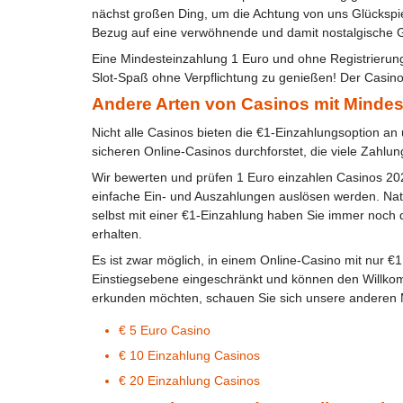
nächst großen Ding, um die Achtung von uns Glückspie
Bezug auf eine verwöhnende und damit nostalgische G
Eine Mindesteinzahlung 1 Euro und ohne Registrierun
Slot-Spaß ohne Verpflichtung zu genießen! Der Casino
Andere Arten von Casinos mit Minde
Nicht alle Casinos bieten die €1-Einzahlungsoption an 
sicheren Online-Casinos durchforstet, die viele Zahlu
Wir bewerten und prüfen 1 Euro einzahlen Casinos 20
einfache Ein- und Auszahlungen auslösen werden. Natür
selbst mit einer €1-Einzahlung haben Sie immer noch
erhalten.
Es ist zwar möglich, in einem Online-Casino mit nur €1
Einstiegsebene eingeschränkt und können den Willko
erkunden möchten, schauen Sie sich unsere anderen 
€ 5 Euro Casino
€ 10 Einzahlung Casinos
€ 20 Einzahlung Casinos