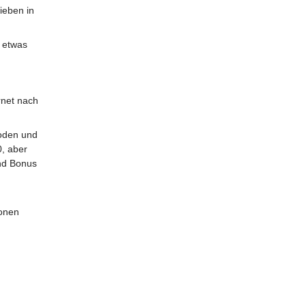
ieben in
 etwas
rnet nach
hoden und
0, aber
und Bonus
ionen