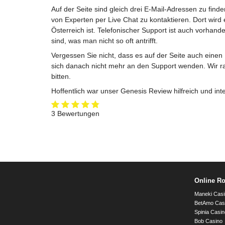
Auf der Seite sind gleich drei E-Mail-Adressen zu fi
von Experten per Live Chat zu kontaktieren. Dort wird 
Österreich ist. Telefonischer Support ist auch vorhand
sind, was man nicht so oft antrifft.
Vergessen Sie nicht, dass es auf der Seite auch einen
sich danach nicht mehr an den Support wenden. Wir ra
bitten.
Hoffentlich war unser Genesis Review hilfreich und int
3
Bewertungen
Online Ro
Maneki Casi
BetAmo Cas
Spinia Casin
Bob Casino