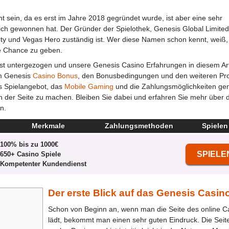
sein, da es erst im Jahre 2018 gegründet wurde, ist aber eine sehr
 sich gewonnen hat. Der Gründer der Spielothek, Genesis Global Limited
oty und Vegas Hero zuständig ist. Wer diese Namen schon kennt, weiß,
ne Chance zu geben.
st untergezogen und unsere Genesis Casino Erfahrungen in diesem Art
em Genesis
Casino Bonus
, den Bonusbedingungen und den weiteren Pr
s Spielangebot, das
Mobile Gaming
und die Zahlungsmöglichkeiten ge
n der Seite zu machen. Bleiben Sie dabei und erfahren Sie mehr über 
n.
Merkmale
Zahlungsmethoden
Spielen
100% bis zu 1000€
SPIELE
650+ Casino Spiele
Kompetenter Kundendienst
Der erste Blick auf das Genesis Casin
Schon von Beginn an, wenn man die Seite des online C
lädt, bekommt man einen sehr guten Eindruck. Die Seite