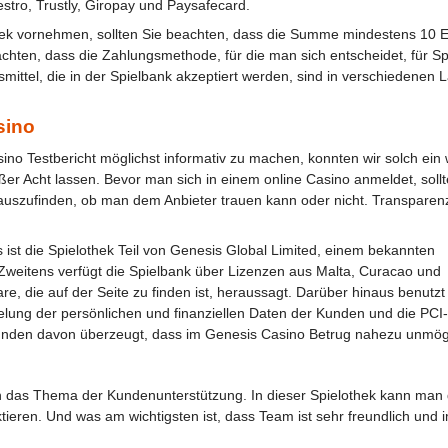
stro, Trustly, Giropay und Paysafecard.
thek vornehmen, sollten Sie beachten, dass die Summe mindestens 10 
achten, dass die Zahlungsmethode, für die man sich entscheidet, für Sp
mittel, die in der Spielbank akzeptiert werden, sind in verschiedenen 
sino
ino Testbericht möglichst informativ zu machen, konnten wir solch ein 
außer Acht lassen. Bevor man sich in einem online Casino anmeldet, soll
auszufinden, ob man dem Anbieter trauen kann oder nicht. Transparen
s ist die Spielothek Teil von Genesis Global Limited, einem bekannten
Zweitens verfügt die Spielbank über Lizenzen aus Malta, Curacao und
re, die auf der Seite zu finden ist, heraussagt. Darüber hinaus benutzt
elung der persönlichen und finanziellen Daten der Kunden und die PCI-
ründen davon überzeugt, dass im Genesis Casino Betrug nahezu unmögli
h das Thema der Kundenunterstützung. In dieser Spielothek kann man
tieren. Und was am wichtigsten ist, dass Team ist sehr freundlich und 