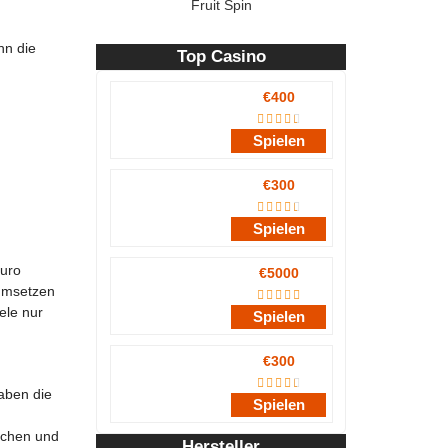
Fruit Spin
nn die
Top Casino
€400
Spielen
€300
Spielen
Euro
€5000
 umsetzen
ele nur
Spielen
€300
aben die
Spielen
rechen und
Hersteller