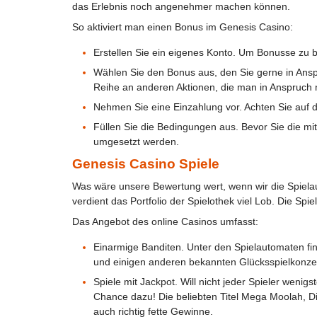
das Erlebnis noch angenehmer machen können.
So aktiviert man einen Bonus im Genesis Casino:
Erstellen Sie ein eigenes Konto. Um Bonusse zu
Wählen Sie den Bonus aus, den Sie gerne in Ans
Reihe an anderen Aktionen, die man in Anspruch
Nehmen Sie eine Einzahlung vor. Achten Sie auf di
Füllen Sie die Bedingungen aus. Bevor Sie die m
umgesetzt werden.
Genesis Casino Spiele
Was wäre unsere Bewertung wert, wenn wir die Spiel
verdient das Portfolio der Spielothek viel Lob. Die Spi
Das Angebot des online Casinos umfasst:
Einarmige Banditen. Unter den Spielautomaten fi
und einigen anderen bekannten Glücksspielkonzer
Spiele mit Jackpot. Will nicht jeder Spieler weni
Chance dazu! Die beliebten Titel Mega Moolah, D
auch richtig fette Gewinne.