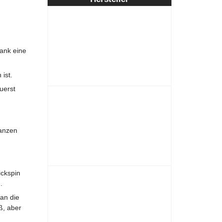
ank eine
ist.
uerst
Ganzen
ickspin
.
man die
ß, aber