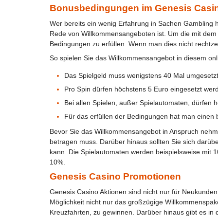
Bonusbedingungen im Genesis Casi
Wer bereits ein wenig Erfahrung in Sachen Gambling 
Rede von Willkommensangeboten ist. Um die mit dem 
Bedingungen zu erfüllen. Wenn man dies nicht rechtzei
So spielen Sie das Willkommensangebot in diesem onli
Das Spielgeld muss wenigstens 40 Mal umgesetz
Pro Spin dürfen höchstens 5 Euro eingesetzt wer
Bei allen Spielen, außer Spielautomaten, dürfen
Für das erfüllen der Bedingungen hat man einen
Bevor Sie das Willkommensangebot in Anspruch nehme
betragen muss. Darüber hinaus sollten Sie sich darüb
kann. Die Spielautomaten werden beispielsweise mit 1
10%.
Genesis Casino Promotionen
Genesis Casino Aktionen sind nicht nur für Neukunden
Möglichkeit nicht nur das großzügige Willkommenspake
Kreuzfahrten, zu gewinnen. Darüber hinaus gibt es in 