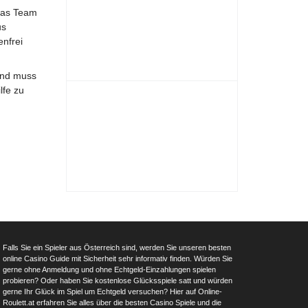
 das Team
us
enfrei
 und muss
lfe zu
Falls Sie ein Spieler aus Österreich sind, werden Sie unseren besten
online Casino Guide mit Sicherheit sehr informativ finden. Würden Sie
gerne ohne Anmeldung und ohne Echtgeld-Einzahlungen spielen
probieren? Oder haben Sie kostenlose Glücksspiele satt und würden
gerne Ihr Glück im Spiel um Echtgeld versuchen? Hier auf Online-
Roulett.at erfahren Sie alles über die besten Casino Spiele und die