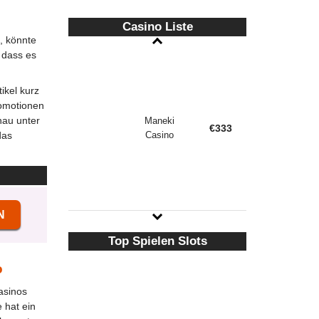
Casino Liste
, könnte
 dass es
ikel kurz
omotionen
nau unter
Maneki
W
€333
das
Casino
N
Top Spielen Slots
o
asinos
 hat ein