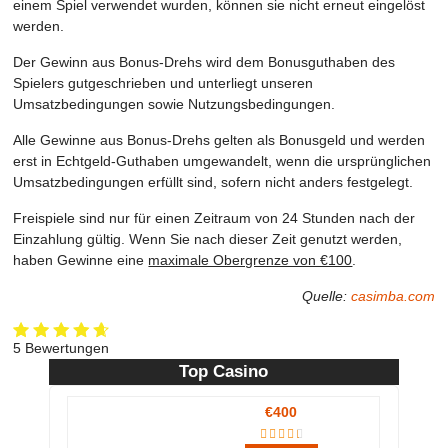
einem Spiel verwendet wurden, können sie nicht erneut eingelöst
werden.
Der Gewinn aus Bonus-Drehs wird dem Bonusguthaben des
Spielers gutgeschrieben und unterliegt unseren
Umsatzbedingungen sowie Nutzungsbedingungen.
Alle Gewinne aus Bonus-Drehs gelten als Bonusgeld und werden
erst in Echtgeld-Guthaben umgewandelt, wenn die ursprünglichen
Umsatzbedingungen erfüllt sind, sofern nicht anders festgelegt.
Freispiele sind nur für einen Zeitraum von 24 Stunden nach der
Einzahlung gültig. Wenn Sie nach dieser Zeit genutzt werden,
haben Gewinne eine
maximale Obergrenze von €100
.
Quelle:
casimba.com
5
Bewertungen
Top Casino
€400