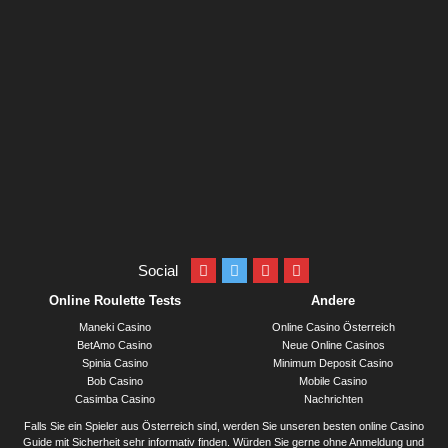
Social
Online Roulette Tests
Andere
Maneki Casino
Online Casino Österreich
BetAmo Casino
Neue Online Casinos
Spinia Casino
Minimum Deposit Casino
Bob Casino
Mobile Casino
Casimba Casino
Nachrichten
Falls Sie ein Spieler aus Österreich sind, werden Sie unseren besten online Casino
Guide mit Sicherheit sehr informativ finden. Würden Sie gerne ohne Anmeldung und