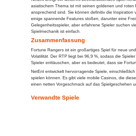
asiatischem Thema ist mit seinen goldenen und roten Fa
ansprechend sind. Sie können definitiv die Inspiration
einige spannende Features stoßen, darunter eine Freisp
Gelegenheitsspieler, aber erfahrene Spieler suchen viel
Spielmechanik ist einfach.
Zusammenfassung
Fortune Rangers ist ein großartiges Spiel für neue u
Volatilität. Der RTP liegt bei 96,9 %, sodass die Spie
Spieler enttäuschen, aber es bedeutet, dass sie Fortu
NetEnt entwickelt hervorragende Spiele, einschließlic
spielen können. Es gibt viele mobile Casinos, die die
einen netten Vorgeschmack auf das Spielgeschehen und w
Verwandte Spiele