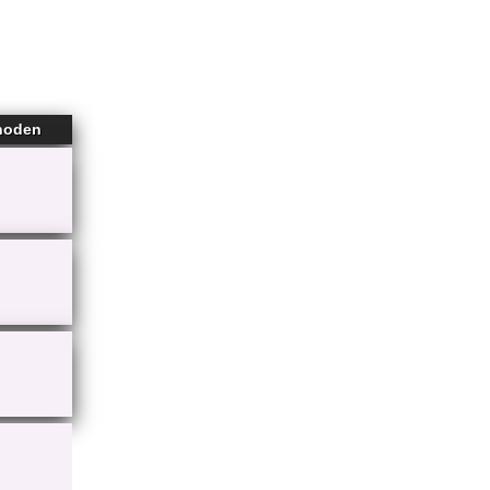
hoden