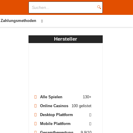
🔍
Zahlungsmethoden
Hersteller
Alle Spielen
130+
Online Casinos
100 gelistet
Desktop Plattform
Mobile Plattform
Gesamtbewertung
9.9/10