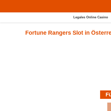
Legales Online Casino
Fortune Rangers Slot in Österr
Fü