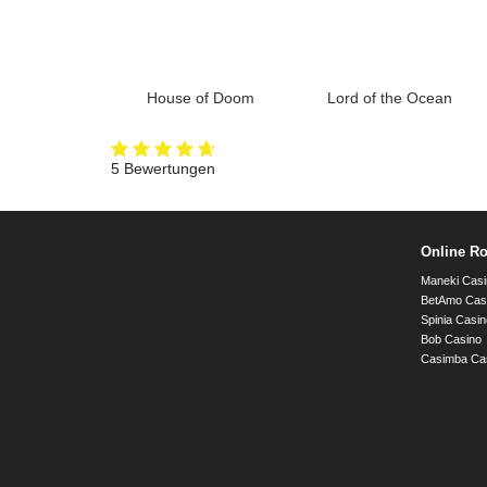
House of Doom
Lord of the Ocean
5
Bewertungen
Online Ro
Maneki Casi
BetAmo Cas
Spinia Casin
Bob Casino
Casimba Ca