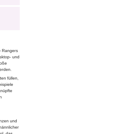
e Rangers
sktop- und
roße
erden.
en füllen,
ispiele
knüpfte
n
ünzen und
männlicher
ol, das