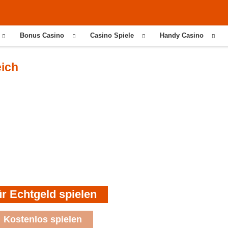
Bonus Casino
Casino Spiele
Handy Casino
eich
r Echtgeld spielen
Kostenlos spielen