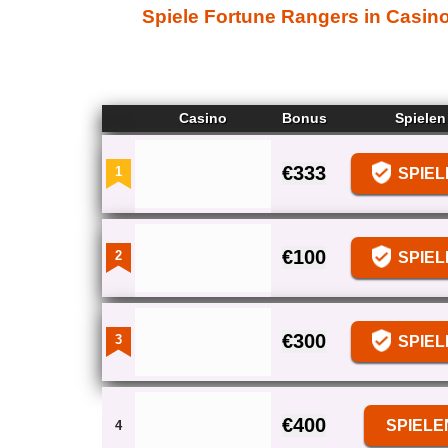
Spiele Fortune Rangers in Casino
Casino
Bonus
Spielen
€333
1
SPIEL
€100
2
SPIEL
€300
3
SPIEL
€400
SPIELE
4