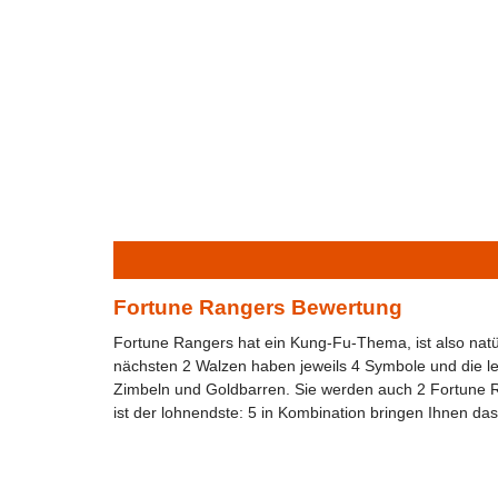
Fortune Rangers Bewertung
Fortune Rangers hat ein Kung-Fu-Thema, ist also natürl
nächsten 2 Walzen haben jeweils 4 Symbole und die le
Zimbeln und Goldbarren. Sie werden auch 2 Fortune 
ist der lohnendste: 5 in Kombination bringen Ihnen das